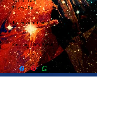
74 cm - Do#
71 cm - Re
Testen vor ort möglich
Preis incl. 19% Mwst.