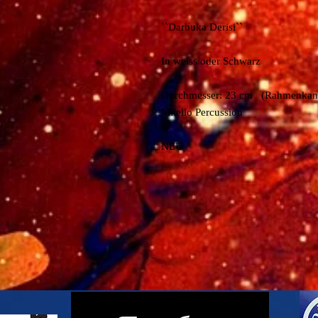
``Darbuka Derisi``
In weiss oder Schwarz
Durchmesser: 23 cm (Rahmenkan
Mitello Percussion
NEU