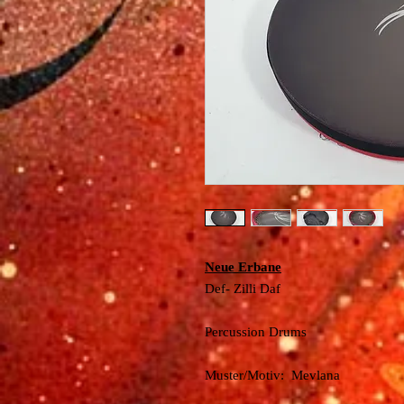
Neue Erbane
Def- Zilli Daf
Percussion Drums
Muster/Motiv: Mevlana