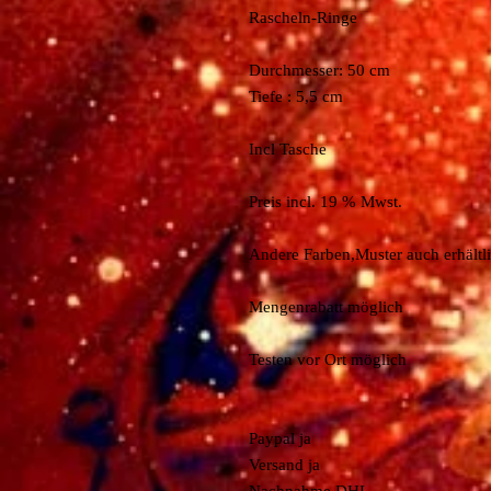
Rascheln-Ringe
Durchmesser: 50 cm
Tiefe : 5,5 cm
Incl Tasche
Preis incl. 19 % Mwst.
Andere Farben,Muster auch erhältl
Mengenrabatt möglich
Testen vor Ort möglich
Paypal ja
Versand ja