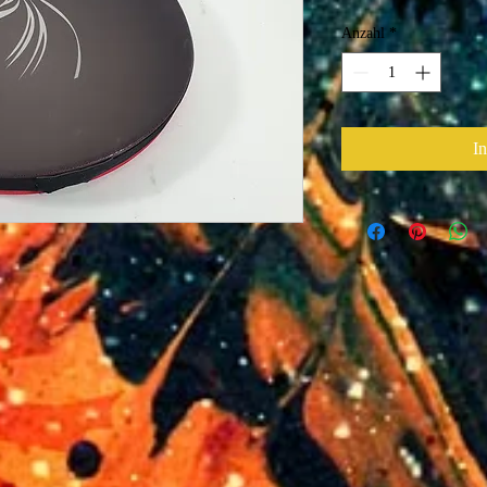
Prei
Anzahl
*
I