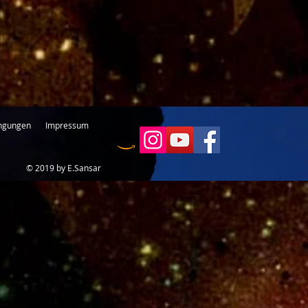
ngungen
Impressum
© 2019 by E.Sansar